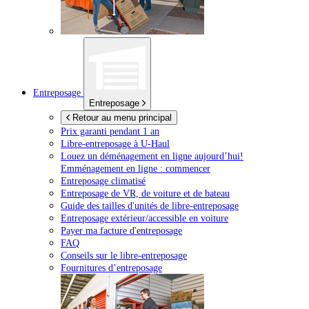
Entreposage
Entreposage
Retour au menu principal
Prix garanti pendant 1 an
Libre-entreposage à
U-Haul
Louez un déménagement en ligne aujourd’hui!
Emménagement en ligne : commencer
Entreposage climatisé
Entreposage de VR, de voiture et de bateau
Guide des tailles d'unités de libre-entreposage
Entreposage extérieur/accessible en voiture
Payer ma facture d'entreposage
FAQ
Conseils sur le libre-entreposage
Fournitures d’entreposage