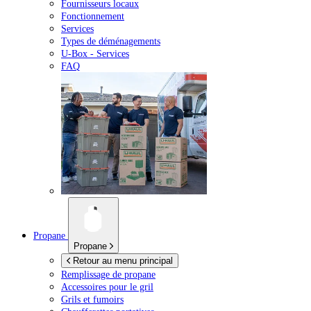
Fournisseurs locaux
Fonctionnement
Services
Types de déménagements
U-Box -
Services
FAQ
Propane
Propane
Retour au menu principal
Remplissage de propane
Accessoires pour le gril
Grils et fumoirs