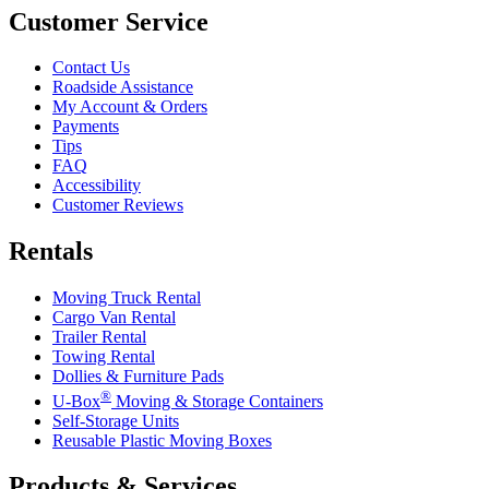
Customer Service
Contact Us
Roadside Assistance
My Account & Orders
Payments
Tips
FAQ
Accessibility
Customer Reviews
Rentals
Moving Truck Rental
Cargo Van Rental
Trailer Rental
Towing Rental
Dollies & Furniture Pads
®
U-Box
Moving & Storage Containers
Self-Storage Units
Reusable Plastic Moving Boxes
Products & Services