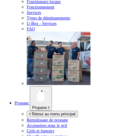
Fournisseurs locaux
Fonctionnement
Services
Types de déménagements
U-Box -
Services
FAQ
Propane
Propane
Retour au menu principal
Remplissage de propane
Accessoires pour le gril
Grils et fumoirs