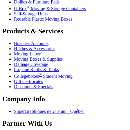
Dollies & Furniture Pads
®
U-Box
Moving & Storage Containers
Self-Storage Units
Reusable Plastic Moving Boxes
Products & Services
Business Accounts
Hitches & Accessories
Moving Labor
Moving Boxes & Supplies
Damage Coverage
Propane Refills & Tanks
®
Collegeboxes
Student Moving
Gift Certificates
Discounts & Specials
Company Info
SuperGraphiques de
U-Haul
- Québec
Partner With Us