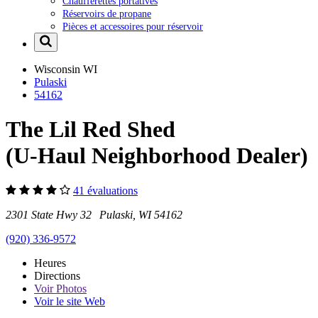
Chaufferettes portatives
Réservoirs de propane
Pièces et accessoires pour réservoir
Wisconsin
WI
Pulaski
54162
The Lil Red Shed
(U-Haul Neighborhood Dealer)
41 évaluations
2301 State Hwy 32 Pulaski, WI 54162
(920) 336-9572
Heures
Directions
Voir
Photos
Voir le site Web