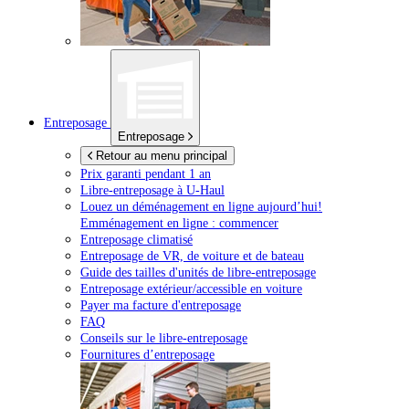
Entreposage
Entreposage
Retour au menu principal
Prix garanti pendant 1 an
Libre-entreposage à
U-Haul
Louez un déménagement en ligne aujourd’hui!
Emménagement en ligne : commencer
Entreposage climatisé
Entreposage de VR, de voiture et de bateau
Guide des tailles d'unités de libre-entreposage
Entreposage extérieur/accessible en voiture
Payer ma facture d'entreposage
FAQ
Conseils sur le libre-entreposage
Fournitures d’entreposage