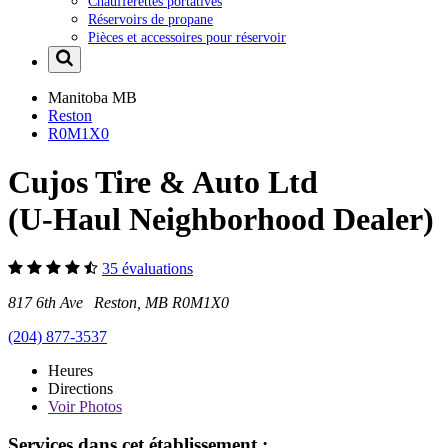
Chaufferettes portatives
Réservoirs de propane
Pièces et accessoires pour réservoir
Manitoba
MB
Reston
R0M1X0
Cujos Tire & Auto Ltd
(U-Haul Neighborhood Dealer)
35 évaluations
817 6th Ave Reston, MB R0M1X0
(204) 877-3537
Heures
Directions
Voir
Photos
Services dans cet établissement :