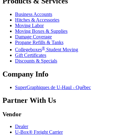
Products & Services
Business Accounts
Hitches & Accessories
Moving Labor
Moving Boxes & Supplies
Damage Coverage
Propane Refills & Tanks
®
Collegeboxes
Student Moving
Gift Certificates
Discounts & Specials
Company Info
SuperGraphiques de
U-Haul
- Québec
Partner With Us
Vendor
Dealer
U-Box® Freight Carrier