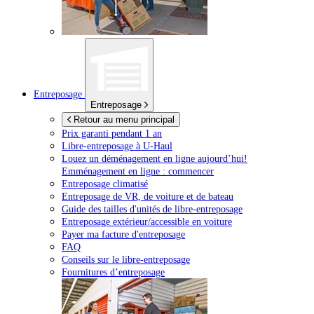
Entreposage
Entreposage
Retour au menu principal
Prix garanti pendant 1 an
Libre-entreposage à
U-Haul
Louez un déménagement en ligne aujourd’hui!
Emménagement en ligne : commencer
Entreposage climatisé
Entreposage de VR, de voiture et de bateau
Guide des tailles d'unités de libre-entreposage
Entreposage extérieur/accessible en voiture
Payer ma facture d'entreposage
FAQ
Conseils sur le libre-entreposage
Fournitures d’entreposage