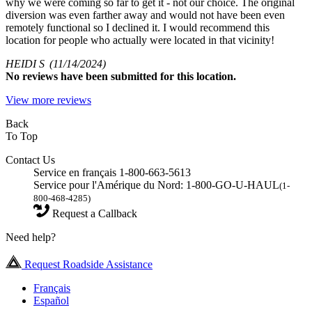
why we were coming so far to get it - not our choice. The original
diversion was even farther away and would not have been even
remotely functional so I declined it. I would recommend this
location for people who actually were located in that vicinity!
HEIDI S
(11/14/2024)
No
reviews have been submitted for this location.
View more reviews
Back
To Top
Contact Us
Service en français 1-800-663-5613
Service pour l'Amérique du Nord: 1-800-GO-U-HAUL
(1-
800-468-4285)
Request a Callback
Need help?
Request Roadside Assistance
Français
Español