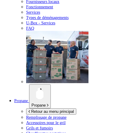
Fournisseurs locaux
Fonctionnement
Services
Types de déménagements
U-Box -
Services
FAQ
Propane
Propane
Retour au menu principal
Remplissage de propane
Accessoires pour le gril
Grils et fumoirs