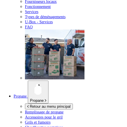
Fournisseurs locaux
Fonctionnement
Services
Types de déménagements
U-Box -
Services
FAQ
Propane
Propane
Retour au menu principal
Remplissage de propane
Accessoires pour le gril
Grils et fumoirs