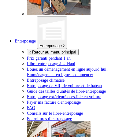
Entreposage
Entreposage
Retour au menu principal
Prix garanti pendant 1 an
Libre-entreposage à
U-Haul
Louez un déménagement en ligne aujourd’hui!
Emménagement en ligne : commencer
Entreposage climatisé
Entreposage de VR, de voiture et de bateau
Guide des tailles d'unités de libre-entreposage
Entreposage extérieur/accessible en voiture
Payer ma facture d'entreposage
FAQ
Conseils sur le libre-entreposage
Fournitures d’entreposage