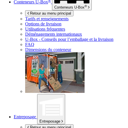
®
Conteneurs
U-Box
®
Conteneurs
U-Box
Retour au menu principal
Tarifs et renseignements
Options de livraison
Utilisations fréquentes
Déménagements internationaux
U-Box -
Conseils pour l’emballage et la livraison
FAQ
Dimensions du conteneur
Entreposage
Entreposage
Retour au menu principal