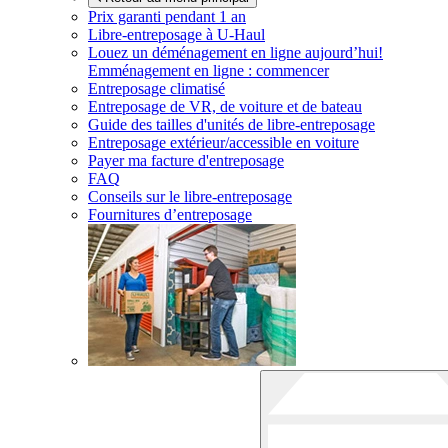
Prix garanti pendant 1 an
Libre-entreposage à
U-Haul
Louez un déménagement en ligne aujourd’hui!
Emménagement en ligne : commencer
Entreposage climatisé
Entreposage de VR, de voiture et de bateau
Guide des tailles d'unités de libre-entreposage
Entreposage extérieur/accessible en voiture
Payer ma facture d'entreposage
FAQ
Conseils sur le libre-entreposage
Fournitures d’entreposage