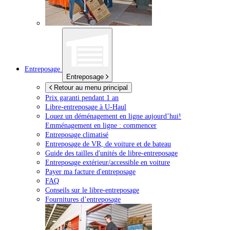
Entreposage
Entreposage
Retour au menu principal
Prix garanti pendant 1 an
Libre-entreposage à
U-Haul
Louez un déménagement en ligne aujourd’hui!
Emménagement en ligne : commencer
Entreposage climatisé
Entreposage de VR, de voiture et de bateau
Guide des tailles d'unités de libre-entreposage
Entreposage extérieur/accessible en voiture
Payer ma facture d'entreposage
FAQ
Conseils sur le libre-entreposage
Fournitures d’entreposage