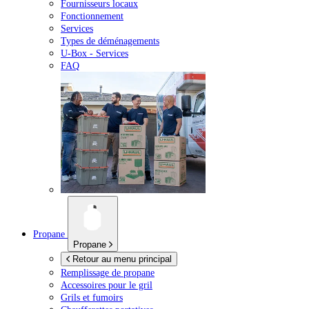
Fournisseurs locaux
Fonctionnement
Services
Types de déménagements
U-Box -
Services
FAQ
Propane
Propane
Retour au menu principal
Remplissage de propane
Accessoires pour le gril
Grils et fumoirs