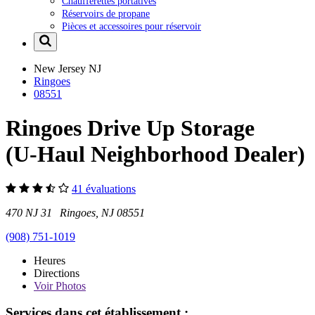
Chaufferettes portatives
Réservoirs de propane
Pièces et accessoires pour réservoir
New Jersey
NJ
Ringoes
08551
Ringoes Drive Up Storage
(U-Haul Neighborhood Dealer)
41 évaluations
470 NJ 31 Ringoes, NJ 08551
(908) 751-1019
Heures
Directions
Voir
Photos
Services dans cet établissement :