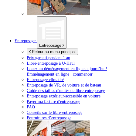
Entreposage
Entreposage
Retour au menu principal
Prix garanti pendant 1 an
Libre-entreposage à
U-Haul
Louez un déménagement en ligne aujourd’hui!
Emménagement en ligne : commencer
Entreposage climatisé
Entreposage de VR, de voiture et de bateau
Guide des tailles d'unités de libre-entreposage
Entreposage extérieur/accessible en voiture
Payer ma facture d'entreposage
FAQ
Conseils sur le libre-entreposage
Fournitures d’entreposage