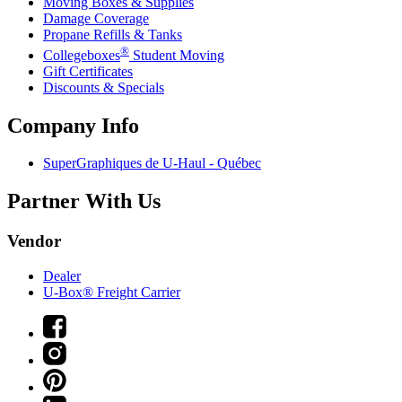
Moving Boxes & Supplies
Damage Coverage
Propane Refills & Tanks
®
Collegeboxes
Student Moving
Gift Certificates
Discounts & Specials
Company Info
SuperGraphiques de
U-Haul
- Québec
Partner With Us
Vendor
Dealer
U-Box® Freight Carrier