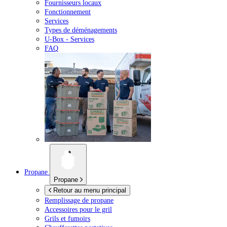
Fournisseurs locaux
Fonctionnement
Services
Types de déménagements
U-Box -
Services
FAQ
Propane
Propane
Retour au menu principal
Remplissage de propane
Accessoires pour le gril
Grils et fumoirs