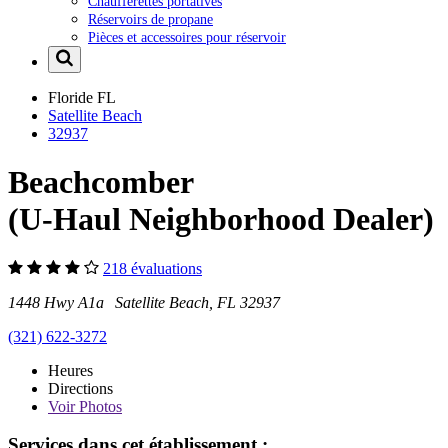
Chaufferettes portatives
Réservoirs de propane
Pièces et accessoires pour réservoir
Floride
FL
Satellite Beach
32937
Beachcomber
(U-Haul Neighborhood Dealer)
218 évaluations
1448 Hwy A1a Satellite Beach, FL 32937
(321) 622-3272
Heures
Directions
Voir
Photos
Services dans cet établissement :