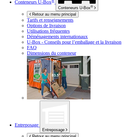
®
Conteneurs
U-Box
®
Conteneurs
U-Box
Retour au menu principal
Tarifs et renseignements
Options de livraison
Utilisations fréquentes
Déménagements internationaux
U-Box -
Conseils pour l’emballage et la livraison
FAQ
Dimensions du conteneur
Entreposage
Entreposage
Retour au menu principal