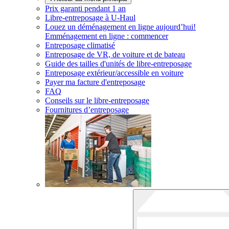
Prix garanti pendant 1 an
Libre-entreposage à
U-Haul
Louez un déménagement en ligne aujourd’hui!
Emménagement en ligne : commencer
Entreposage climatisé
Entreposage de VR, de voiture et de bateau
Guide des tailles d'unités de libre-entreposage
Entreposage extérieur/accessible en voiture
Payer ma facture d'entreposage
FAQ
Conseils sur le libre-entreposage
Fournitures d’entreposage