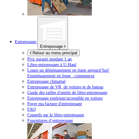
Entreposage
Entreposage
Retour au menu principal
Prix garanti pendant 1 an
Libre-entreposage à
U-Haul
Louez un déménagement en ligne aujourd’hui!
Emménagement en ligne : commencer
Entreposage climatisé
Entreposage de VR, de voiture et de bateau
Guide des tailles d'unités de libre-entreposage
Entreposage extérieur/accessible en voiture
Payer ma facture d'entreposage
FAQ
Conseils sur le libre-entreposage
Fournitures d’entreposage