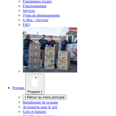
Fournisseurs locaux
Fonctionnement
Services
Types de déménagements
U-Box -
Services
FAQ
Propane
Propane
Retour au menu principal
Remplissage de propane
Accessoires pour le gril
Grils et fumoirs