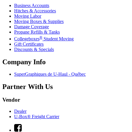
Business Accounts
Hitches & Accessories
Moving Labor
Moving Boxes & Supplies
Damage Coverage
Propane Refills & Tanks
®
Collegeboxes
Student Moving
Gift Certificates
Discounts & Specials
Company Info
SuperGraphiques de
U-Haul
- Québec
Partner With Us
Vendor
Dealer
U-Box® Freight Carrier