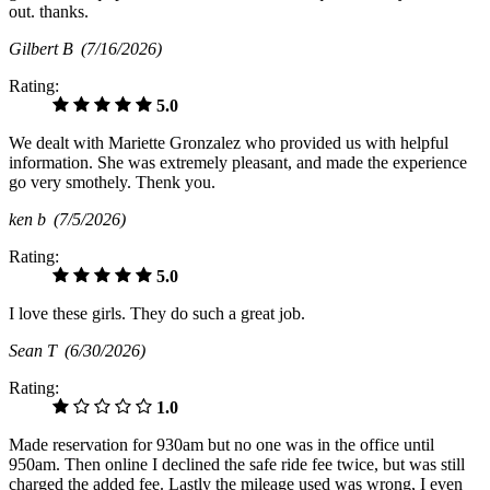
out. thanks.
Gilbert B
(7/16/2026)
Rating:
5.0
We dealt with Mariette Gronzalez who provided us with helpful
information. She was extremely pleasant, and made the experience
go very smothely. Thenk you.
ken b
(7/5/2026)
Rating:
5.0
I love these girls. They do such a great job.
Sean T
(6/30/2026)
Rating:
1.0
Made reservation for 930am but no one was in the office until
950am. Then online I declined the safe ride fee twice, but was still
charged the added fee. Lastly the mileage used was wrong, I even