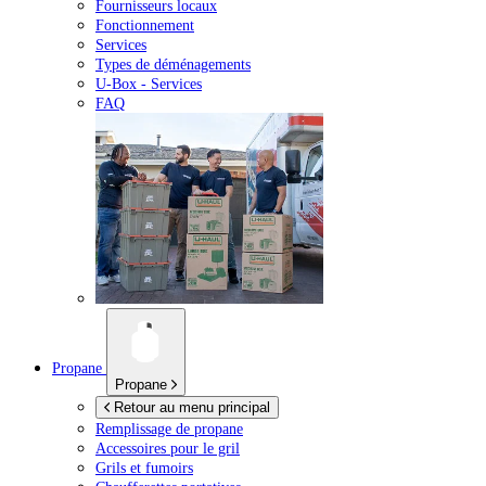
Fournisseurs locaux
Fonctionnement
Services
Types de déménagements
U-Box -
Services
FAQ
Propane
Propane
Retour au menu principal
Remplissage de propane
Accessoires pour le gril
Grils et fumoirs