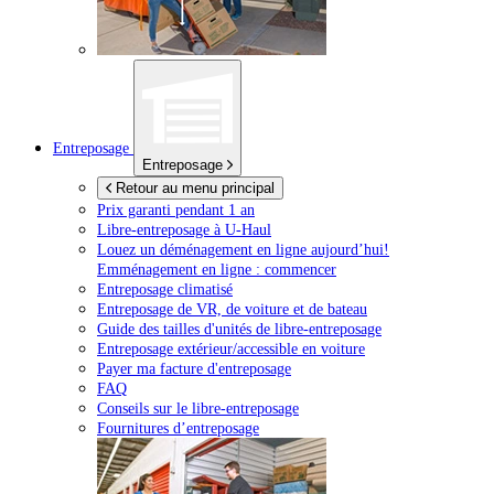
Entreposage
Entreposage
Retour au menu principal
Prix garanti pendant 1 an
Libre-entreposage à
U-Haul
Louez un déménagement en ligne aujourd’hui!
Emménagement en ligne : commencer
Entreposage climatisé
Entreposage de VR, de voiture et de bateau
Guide des tailles d'unités de libre-entreposage
Entreposage extérieur/accessible en voiture
Payer ma facture d'entreposage
FAQ
Conseils sur le libre-entreposage
Fournitures d’entreposage