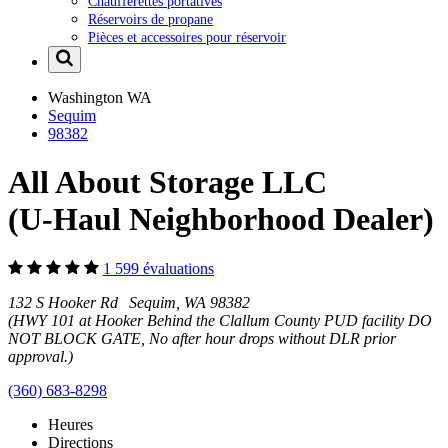
Chaufferettes portatives
Réservoirs de propane
Pièces et accessoires pour réservoir
Washington
WA
Sequim
98382
All About Storage LLC
(U-Haul Neighborhood Dealer)
1 599 évaluations
132 S Hooker Rd Sequim, WA 98382
(HWY 101 at Hooker Behind the Clallum County PUD facility DO
NOT BLOCK GATE, No after hour drops without DLR prior
approval.)
(360) 683-8298
Heures
Directions