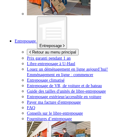
Entreposage
Entreposage
Retour au menu principal
Prix garanti pendant 1 an
Libre-entreposage à
U-Haul
Louez un déménagement en ligne aujourd’hui!
Emménagement en ligne : commencer
Entreposage climatisé
Entreposage de VR, de voiture et de bateau
Guide des tailles d'unités de libre-entreposage
Entreposage extérieur/accessible en voiture
Payer ma facture d'entreposage
FAQ
Conseils sur le libre-entreposage
Fournitures d’entreposage