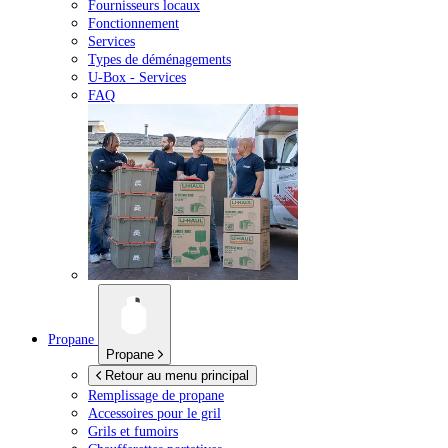
Fournisseurs locaux
Fonctionnement
Services
Types de déménagements
U-Box -
Services
FAQ
Propane
Propane
Retour au menu principal
Remplissage de propane
Accessoires pour le gril
Grils et fumoirs