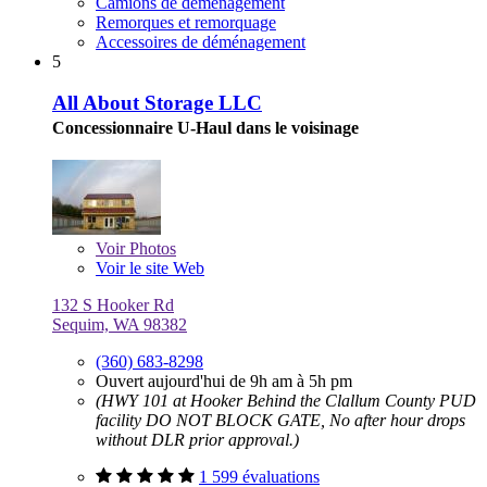
Camions de déménagement
Remorques et remorquage
Accessoires de déménagement
5
All About Storage LLC
Concessionnaire U-Haul dans le voisinage
Voir
Photos
Voir le site Web
132 S Hooker Rd
Sequim, WA 98382
(360) 683-8298
Ouvert aujourd'hui de 9h am à 5h pm
(HWY 101 at Hooker Behind the Clallum County PUD
facility DO NOT BLOCK GATE, No after hour drops
without DLR prior approval.)
1 599 évaluations