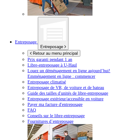
Entreposage
Entreposage
Retour au menu principal
Prix garanti pendant 1 an
Libre-entreposage à
U-Haul
Louez un déménagement en ligne aujourd’hui!
Emménagement en ligne : commencer
Entreposage climatisé
Entreposage de VR, de voiture et de bateau
Guide des tailles d'unités de libre-entreposage
Entreposage extérieur/accessible en voiture
Payer ma facture d'entreposage
FAQ
Conseils sur le libre-entreposage
Fournitures d’entreposage