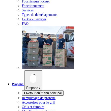
Fournisseurs locaux
Fonctionnement
Services
Types de déménagements
U-Box -
Services
FAQ
Propane
Propane
Retour au menu principal
Remplissage de propane
Accessoires pour le gril
Grils et fumoirs