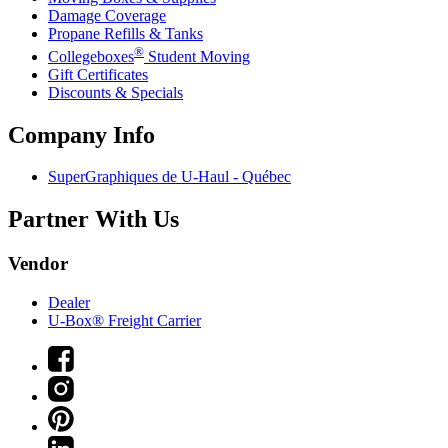
Damage Coverage
Propane Refills & Tanks
®
Collegeboxes
Student Moving
Gift Certificates
Discounts & Specials
Company Info
SuperGraphiques de
U-Haul
- Québec
Partner With Us
Vendor
Dealer
U-Box® Freight Carrier