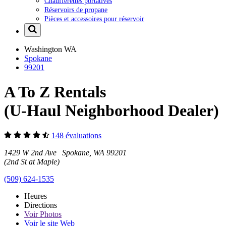
Chaufferettes portatives
Réservoirs de propane
Pièces et accessoires pour réservoir
Washington
WA
Spokane
99201
A To Z Rentals
(U-Haul Neighborhood Dealer)
148 évaluations
1429 W 2nd Ave Spokane, WA 99201
(2nd St at Maple)
(509) 624-1535
Heures
Directions
Voir
Photos
Voir le site Web