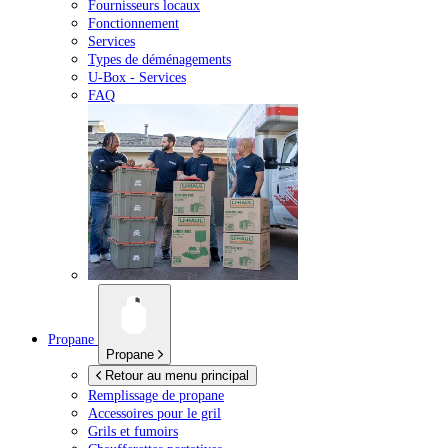
Fournisseurs locaux
Fonctionnement
Services
Types de déménagements
U-Box -
Services
FAQ
Propane
Propane
Retour au menu principal
Remplissage de propane
Accessoires pour le gril
Grils et fumoirs