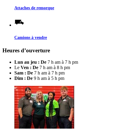
Attaches de remorque
Camions à vendre
Heures d’ouverture
Lun au jeu : De
7 h am à 7 h pm
Le
Ven : De
7 h am à 8 h pm
Sam : De
7 h am à 7 h pm
Dim : De
9 h am à 5 h pm