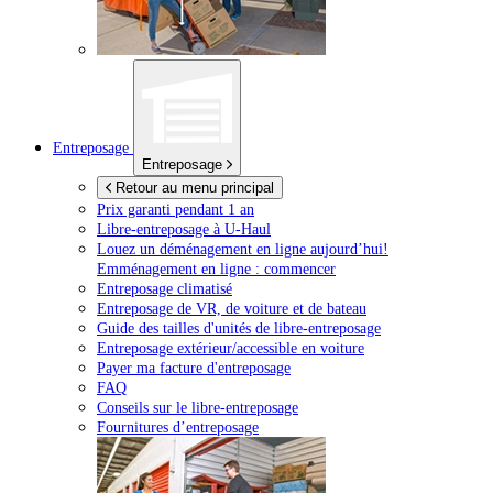
Entreposage
Entreposage
Retour au menu principal
Prix garanti pendant 1 an
Libre-entreposage à
U-Haul
Louez un déménagement en ligne aujourd’hui!
Emménagement en ligne : commencer
Entreposage climatisé
Entreposage de VR, de voiture et de bateau
Guide des tailles d'unités de libre-entreposage
Entreposage extérieur/accessible en voiture
Payer ma facture d'entreposage
FAQ
Conseils sur le libre-entreposage
Fournitures d’entreposage