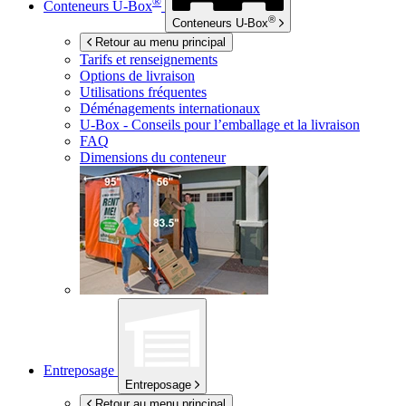
®
Conteneurs
U-Box
®
Conteneurs
U-Box
Retour au menu principal
Tarifs et renseignements
Options de livraison
Utilisations fréquentes
Déménagements internationaux
U-Box -
Conseils pour l’emballage et la livraison
FAQ
Dimensions du conteneur
Entreposage
Entreposage
Retour au menu principal