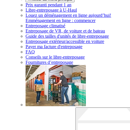
Prix garanti pendant 1 an
Libre-entreposage à
U-Haul
Louez un déménagement en ligne aujourd’hui!
Emménagement en ligne : commencer
Entreposage climatisé
Entreposage de VR, de voiture et de bateau
Guide des tailles d'unités de libre-entreposage
Entreposage extérieur/accessible en voiture
Payer ma facture d'entreposage
FAQ
Conseils sur le libre-entreposage
Fournitures d’entreposage