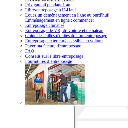
Prix garanti pendant 1 an
Libre-entreposage à
U-Haul
Louez un déménagement en ligne aujourd’hui!
Emménagement en ligne : commencer
Entreposage climatisé
Entreposage de VR, de voiture et de bateau
Guide des tailles d'unités de libre-entreposage
Entreposage extérieur/accessible en voiture
Payer ma facture d'entreposage
FAQ
Conseils sur le libre-entreposage
Fournitures d’entreposage