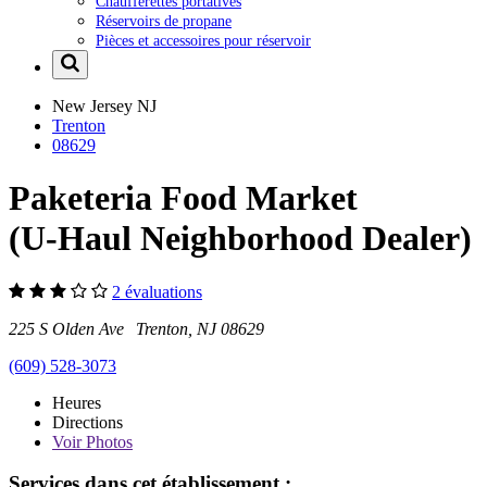
Chaufferettes portatives
Réservoirs de propane
Pièces et accessoires pour réservoir
New Jersey
NJ
Trenton
08629
Paketeria Food Market
(U-Haul Neighborhood Dealer)
2 évaluations
225 S Olden Ave Trenton, NJ 08629
(609) 528-3073
Heures
Directions
Voir
Photos
Services dans cet établissement :