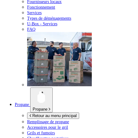
Fournisseurs locaux
Fonctionnement
Services
Types de déménagements
U-Box -
Services
FAQ
Propane
Propane
Retour au menu principal
Remplissage de propane
Accessoires pour le gril
Grils et fumoirs