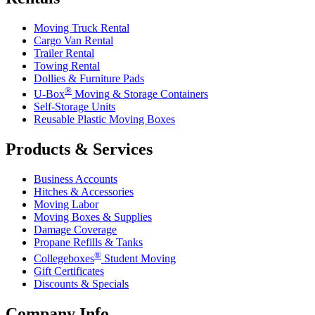
Moving Truck Rental
Cargo Van Rental
Trailer Rental
Towing Rental
Dollies & Furniture Pads
®
U-Box
Moving & Storage Containers
Self-Storage Units
Reusable Plastic Moving Boxes
Products & Services
Business Accounts
Hitches & Accessories
Moving Labor
Moving Boxes & Supplies
Damage Coverage
Propane Refills & Tanks
®
Collegeboxes
Student Moving
Gift Certificates
Discounts & Specials
Company Info