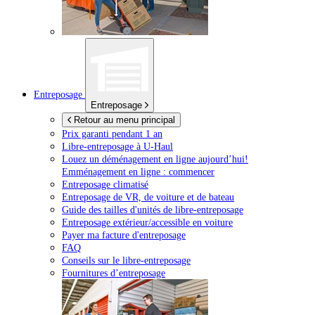
Entreposage
Entreposage
Retour au menu principal
Prix garanti pendant 1 an
Libre-entreposage à
U-Haul
Louez un déménagement en ligne aujourd’hui!
Emménagement en ligne : commencer
Entreposage climatisé
Entreposage de VR, de voiture et de bateau
Guide des tailles d'unités de libre-entreposage
Entreposage extérieur/accessible en voiture
Payer ma facture d'entreposage
FAQ
Conseils sur le libre-entreposage
Fournitures d’entreposage