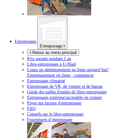
Entreposage
Entreposage
Retour au menu principal
Prix garanti pendant 1 an
Libre-entreposage à
U-Haul
Louez un déménagement en ligne aujourd’hui!
Emménagement en ligne : commencer
Entreposage climatisé
Entreposage de VR, de voiture et de bateau
Guide des tailles d'unités de libre-entreposage
Entreposage extérieur/accessible en voiture
Payer ma facture d'entreposage
FAQ
Conseils sur le libre-entreposage
Fournitures d’entreposage