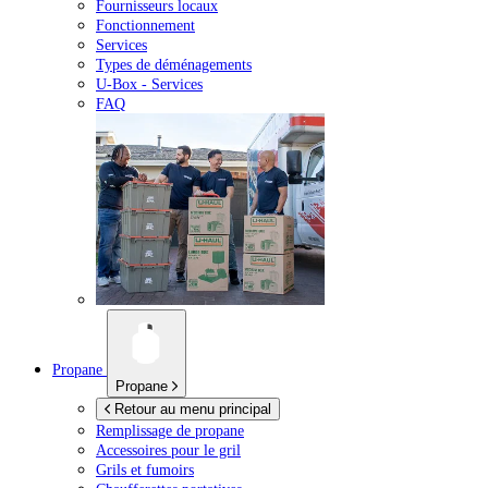
Fournisseurs locaux
Fonctionnement
Services
Types de déménagements
U-Box -
Services
FAQ
Propane
Propane
Retour au menu principal
Remplissage de propane
Accessoires pour le gril
Grils et fumoirs