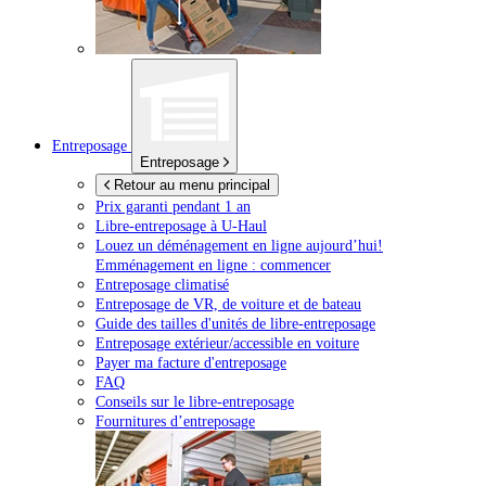
Entreposage
Entreposage
Retour au menu principal
Prix garanti pendant 1 an
Libre-entreposage à
U-Haul
Louez un déménagement en ligne aujourd’hui!
Emménagement en ligne : commencer
Entreposage climatisé
Entreposage de VR, de voiture et de bateau
Guide des tailles d'unités de libre-entreposage
Entreposage extérieur/accessible en voiture
Payer ma facture d'entreposage
FAQ
Conseils sur le libre-entreposage
Fournitures d’entreposage