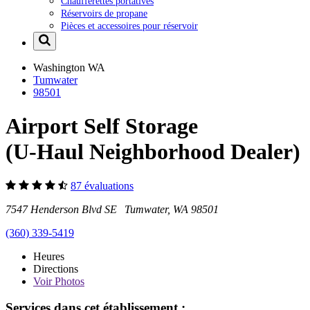
Chaufferettes portatives
Réservoirs de propane
Pièces et accessoires pour réservoir
Washington
WA
Tumwater
98501
Airport Self Storage
(U-Haul Neighborhood Dealer)
87 évaluations
7547 Henderson Blvd SE Tumwater, WA 98501
(360) 339-5419
Heures
Directions
Voir
Photos
Services dans cet établissement :