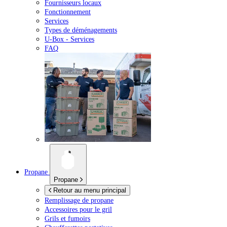
Fournisseurs locaux
Fonctionnement
Services
Types de déménagements
U-Box -
Services
FAQ
Propane
Propane
Retour au menu principal
Remplissage de propane
Accessoires pour le gril
Grils et fumoirs