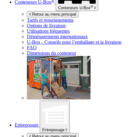
®
Conteneurs
U-Box
®
Conteneurs
U-Box
Retour au menu principal
Tarifs et renseignements
Options de livraison
Utilisations fréquentes
Déménagements internationaux
U-Box -
Conseils pour l’emballage et la livraison
FAQ
Dimensions du conteneur
Entreposage
Entreposage
Retour au menu principal