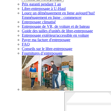
Prix garanti pendant 1 an
Libre-entreposage à
U-Haul
Louez un déménagement en ligne aujourd’hui!
Emménagement en ligne : commencer
Entreposage climatisé
Entreposage de VR, de voiture et de bateau
Guide des tailles d'unités de libre-entreposage
Entreposage extérieur/accessible en voiture
Payer ma facture d'entreposage
FAQ
Conseils sur le libre-entreposage
Fournitures d’entreposage