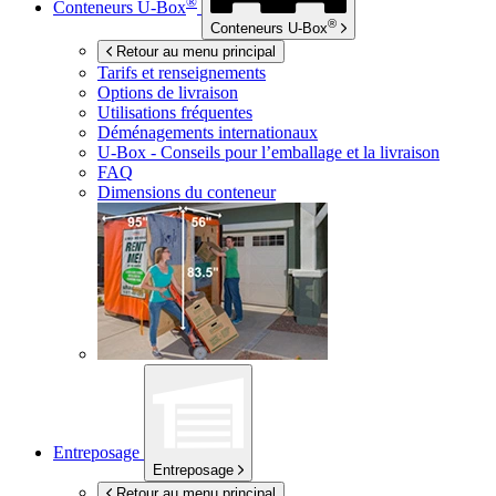
®
Conteneurs
U-Box
®
Conteneurs
U-Box
Retour au menu principal
Tarifs et renseignements
Options de livraison
Utilisations fréquentes
Déménagements internationaux
U-Box -
Conseils pour l’emballage et la livraison
FAQ
Dimensions du conteneur
Entreposage
Entreposage
Retour au menu principal