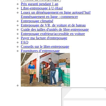
Prix garanti pendant 1 an
Libre-entreposage à
U-Haul
Louez un déménagement en ligne aujourd’hui!
Emménagement en ligne : commencer
Entreposage climatisé
Entreposage de VR, de voiture et de bateau
Guide des tailles d'unités de libre-entreposage
Entreposage extérieur/accessible en voiture
Payer ma facture d'entreposage
FAQ
Conseils sur le libre-entreposage
Fournitures d’entreposage