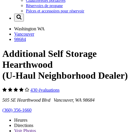
Chaufferettes portatives
Réservoirs de propane
Pièces et accessoires pour réservoir
Washington
WA
Vancouver
98684
Additional Self Storage
Hearthwood
(U-Haul Neighborhood Dealer)
430 évaluations
505 SE Hearthwood Blvd Vancouver, WA 98684
(360) 356-1660
Heures
Directions
Voir
Photos