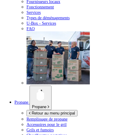
Fournisseurs locaux
Fonctionnement
Services
Types de déménagements
U-Box -
Services
FAQ
Propane
Propane
Retour au menu principal
Remplissage de propane
Accessoires pour le gril
Grils et fumoirs