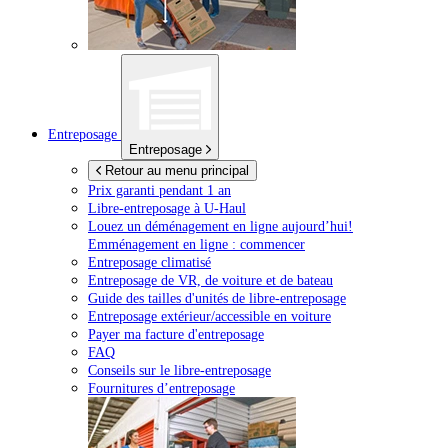
Entreposage
Entreposage
Retour au menu principal
Prix garanti pendant 1 an
Libre-entreposage à
U-Haul
Louez un déménagement en ligne aujourd’hui!
Emménagement en ligne : commencer
Entreposage climatisé
Entreposage de VR, de voiture et de bateau
Guide des tailles d'unités de libre-entreposage
Entreposage extérieur/accessible en voiture
Payer ma facture d'entreposage
FAQ
Conseils sur le libre-entreposage
Fournitures d’entreposage