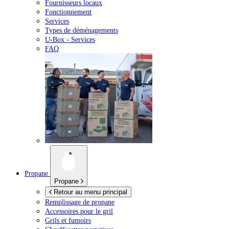
Fournisseurs locaux
Fonctionnement
Services
Types de déménagements
U-Box -
Services
FAQ
Propane
Propane
Retour au menu principal
Remplissage de propane
Accessoires pour le gril
Grils et fumoirs