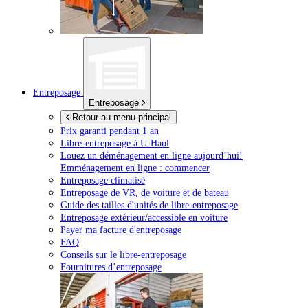
Entreposage
Entreposage
Retour au menu principal
Prix garanti pendant 1 an
Libre-entreposage à
U-Haul
Louez un déménagement en ligne aujourd’hui!
Emménagement en ligne : commencer
Entreposage climatisé
Entreposage de VR, de voiture et de bateau
Guide des tailles d'unités de libre-entreposage
Entreposage extérieur/accessible en voiture
Payer ma facture d'entreposage
FAQ
Conseils sur le libre-entreposage
Fournitures d’entreposage