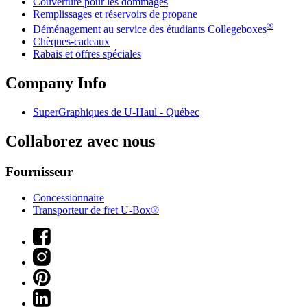
Couverture pour les dommages
Remplissages et réservoirs de propane
®
Déménagement au service des étudiants Collegeboxes
Chèques-cadeaux
Rabais et offres spéciales
Company Info
SuperGraphiques de
U-Haul
- Québec
Collaborez avec nous
Fournisseur
Concessionnaire
Transporteur de fret U-Box®