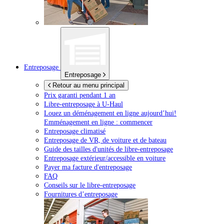
Entreposage
Entreposage
Retour au menu principal
Prix garanti pendant 1 an
Libre-entreposage à
U-Haul
Louez un déménagement en ligne aujourd’hui!
Emménagement en ligne : commencer
Entreposage climatisé
Entreposage de VR, de voiture et de bateau
Guide des tailles d'unités de libre-entreposage
Entreposage extérieur/accessible en voiture
Payer ma facture d'entreposage
FAQ
Conseils sur le libre-entreposage
Fournitures d’entreposage