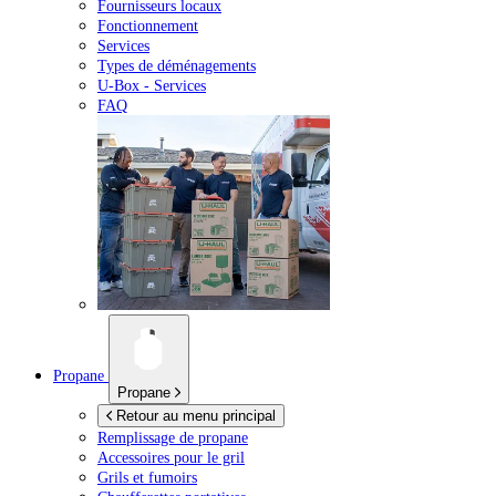
Fournisseurs locaux
Fonctionnement
Services
Types de déménagements
U-Box -
Services
FAQ
Propane
Propane
Retour au menu principal
Remplissage de propane
Accessoires pour le gril
Grils et fumoirs