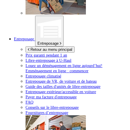
Entreposage
Entreposage
Retour au menu principal
Prix garanti pendant 1 an
Libre-entreposage à
U-Haul
Louez un déménagement en ligne aujourd’hui!
Emménagement en ligne : commencer
Entreposage climatisé
Entreposage de VR, de voiture et de bateau
Guide des tailles d'unités de libre-entreposage
Entreposage extérieur/accessible en voiture
Payer ma facture d'entreposage
FAQ
Conseils sur le libre-entreposage
Fournitures d’entreposage