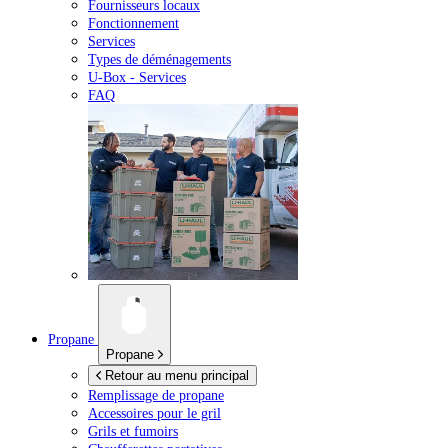
Fournisseurs locaux
Fonctionnement
Services
Types de déménagements
U-Box -
Services
FAQ
Propane
Propane
Retour au menu principal
Remplissage de propane
Accessoires pour le gril
Grils et fumoirs