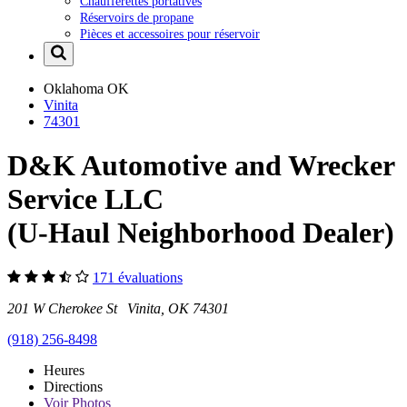
Chaufferettes portatives
Réservoirs de propane
Pièces et accessoires pour réservoir
Oklahoma
OK
Vinita
74301
D&K Automotive and Wrecker
Service LLC
(U-Haul Neighborhood Dealer)
171 évaluations
201 W Cherokee St Vinita, OK 74301
(918) 256-8498
Heures
Directions
Voir
Photos