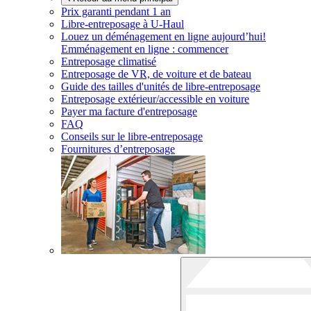
Prix garanti pendant 1 an
Libre-entreposage à
U-Haul
Louez un déménagement en ligne aujourd’hui!
Emménagement en ligne : commencer
Entreposage climatisé
Entreposage de VR, de voiture et de bateau
Guide des tailles d'unités de libre-entreposage
Entreposage extérieur/accessible en voiture
Payer ma facture d'entreposage
FAQ
Conseils sur le libre-entreposage
Fournitures d’entreposage