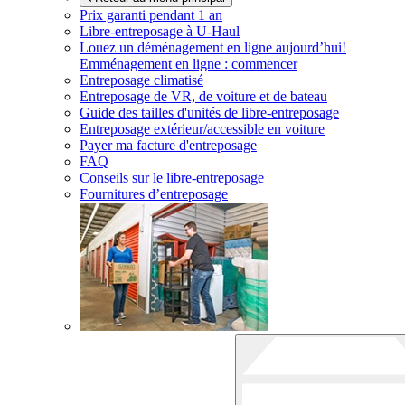
Prix garanti pendant 1 an
Libre-entreposage à
U-Haul
Louez un déménagement en ligne aujourd’hui!
Emménagement en ligne : commencer
Entreposage climatisé
Entreposage de VR, de voiture et de bateau
Guide des tailles d'unités de libre-entreposage
Entreposage extérieur/accessible en voiture
Payer ma facture d'entreposage
FAQ
Conseils sur le libre-entreposage
Fournitures d’entreposage