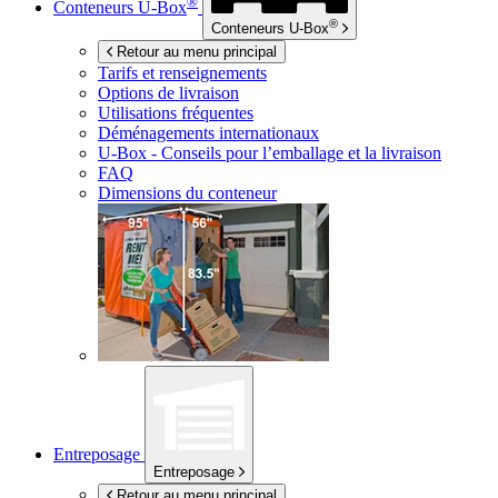
®
Conteneurs
U-Box
®
Conteneurs
U-Box
Retour au menu principal
Tarifs et renseignements
Options de livraison
Utilisations fréquentes
Déménagements internationaux
U-Box -
Conseils pour l’emballage et la livraison
FAQ
Dimensions du conteneur
Entreposage
Entreposage
Retour au menu principal