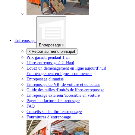
Entreposage
Entreposage
Retour au menu principal
Prix garanti pendant 1 an
Libre-entreposage à
U-Haul
Louez un déménagement en ligne aujourd’hui!
Emménagement en ligne : commencer
Entreposage climatisé
Entreposage de VR, de voiture et de bateau
Guide des tailles d'unités de libre-entreposage
Entreposage extérieur/accessible en voiture
Payer ma facture d'entreposage
FAQ
Conseils sur le libre-entreposage
Fournitures d’entreposage