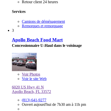
Retour client 24 heures
Services
Camions de déménagement
Remorques et remorquage
3
Apollo Beach Food Mart
Concessionnaire U-Haul dans le voisinage
Voir
Photos
Voir le site Web
6020 US Hwy 41 N
Apollo Beach, FL 33572
(813) 641-9277
Ouvert aujourd'hui de 7h30 am à 11h pm