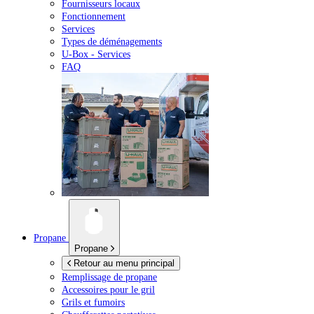
Fournisseurs locaux
Fonctionnement
Services
Types de déménagements
U-Box -
Services
FAQ
Propane
Propane
Retour au menu principal
Remplissage de propane
Accessoires pour le gril
Grils et fumoirs