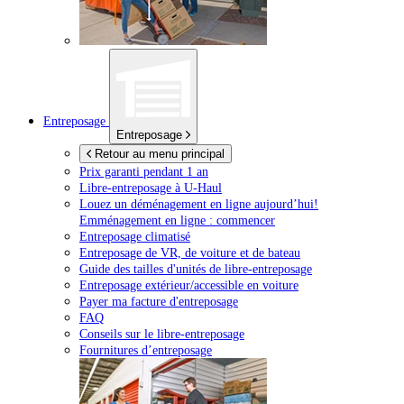
Entreposage
Entreposage
Retour au menu principal
Prix garanti pendant 1 an
Libre-entreposage à
U-Haul
Louez un déménagement en ligne aujourd’hui!
Emménagement en ligne : commencer
Entreposage climatisé
Entreposage de VR, de voiture et de bateau
Guide des tailles d'unités de libre-entreposage
Entreposage extérieur/accessible en voiture
Payer ma facture d'entreposage
FAQ
Conseils sur le libre-entreposage
Fournitures d’entreposage