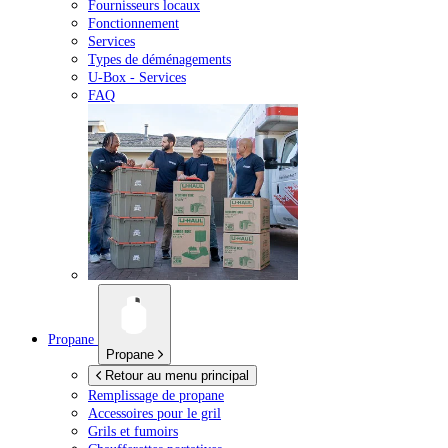
Fournisseurs locaux
Fonctionnement
Services
Types de déménagements
U-Box -
Services
FAQ
Propane
Propane
Retour au menu principal
Remplissage de propane
Accessoires pour le gril
Grils et fumoirs