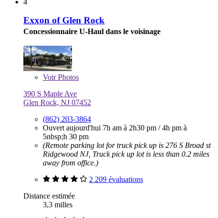
4
Exxon of Glen Rock
Concessionnaire U-Haul dans le voisinage
Voir
Photos
390 S Maple Ave
Glen Rock, NJ 07452
(862) 203-3864
Ouvert aujourd'hui
7h am à 2h30 pm
/
4h pm à
5nbsp;h 30 pm
(Remote parking lot for truck pick up is 276 S Broad st
Ridgewood NJ, Truck pick up lot is less than 0.2 miles
away from office.)
2 209 évaluations
Distance estimée
3,3 milles