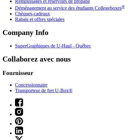
Remplissages et réservoirs de propane
®
Déménagement au service des étudiants Collegeboxes
Chèques-cadeaux
Rabais et offres spéciales
Company Info
SuperGraphiques de
U-Haul
- Québec
Collaborez avec nous
Fournisseur
Concessionnaire
Transporteur de fret U-Box®