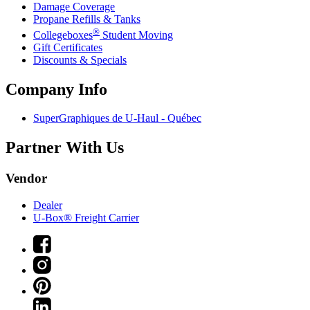
Damage Coverage
Propane Refills & Tanks
®
Collegeboxes
Student Moving
Gift Certificates
Discounts & Specials
Company Info
SuperGraphiques de
U-Haul
- Québec
Partner With Us
Vendor
Dealer
U-Box® Freight Carrier