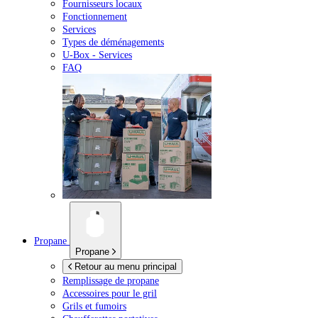
Fournisseurs locaux
Fonctionnement
Services
Types de déménagements
U-Box -
Services
FAQ
Propane
Propane
Retour au menu principal
Remplissage de propane
Accessoires pour le gril
Grils et fumoirs