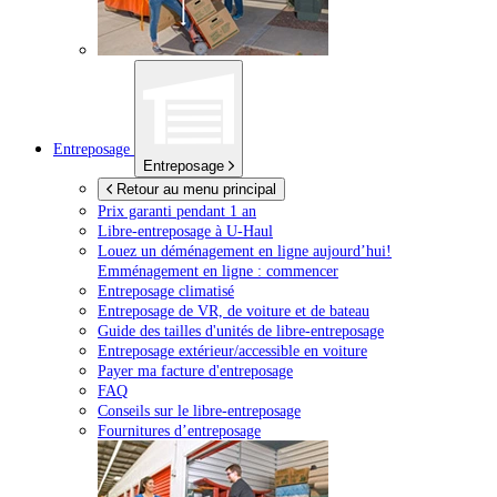
Entreposage
Entreposage
Retour au menu principal
Prix garanti pendant 1 an
Libre-entreposage à
U-Haul
Louez un déménagement en ligne aujourd’hui!
Emménagement en ligne : commencer
Entreposage climatisé
Entreposage de VR, de voiture et de bateau
Guide des tailles d'unités de libre-entreposage
Entreposage extérieur/accessible en voiture
Payer ma facture d'entreposage
FAQ
Conseils sur le libre-entreposage
Fournitures d’entreposage