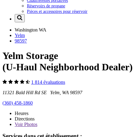
Chaufferettes portatives
Réservoirs de propane
Pièces et accessoires pour réservoir
Washington
WA
Yelm
98597
Yelm Storage
(U-Haul Neighborhood Dealer)
1 814 évaluations
11321 Bald Hill Rd SE Yelm, WA 98597
(360) 458-1860
Heures
Directions
Voir
Photos
Services dans cet établissement :