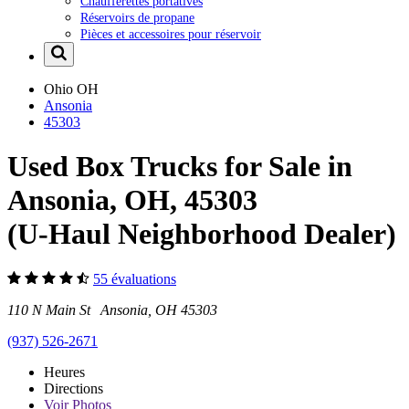
Chaufferettes portatives
Réservoirs de propane
Pièces et accessoires pour réservoir
Ohio
OH
Ansonia
45303
Used Box Trucks for Sale in
Ansonia, OH, 45303
(U-Haul Neighborhood Dealer)
55 évaluations
110 N Main St Ansonia, OH 45303
(937) 526-2671
Heures
Directions
Voir
Photos