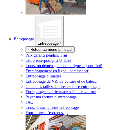
Entreposage
Entreposage
Retour au menu principal
Prix garanti pendant 1 an
Libre-entreposage à
U-Haul
Louez un déménagement en ligne aujourd’hui!
Emménagement en ligne : commencer
Entreposage climatisé
Entreposage de VR, de voiture et de bateau
Guide des tailles d'unités de libre-entreposage
Entreposage extérieur/accessible en voiture
Payer ma facture d'entreposage
FAQ
Conseils sur le libre-entreposage
Fournitures d’entreposage