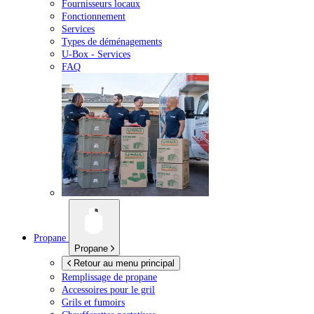
Fournisseurs locaux
Fonctionnement
Services
Types de déménagements
U-Box -
Services
FAQ
Propane
Propane
Retour au menu principal
Remplissage de propane
Accessoires pour le gril
Grils et fumoirs