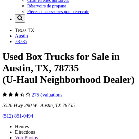
Chaufferettes portatives
Réservoirs de propane
Pièces et accessoires pour réservoir
Texas
TX
Austin
78735
Used Box Trucks for Sale in
Austin, TX, 78735
(U-Haul Neighborhood Dealer)
275 évaluations
5526 Hwy 290 W Austin, TX 78735
(512) 851-0494
Heures
Directions
Voir
Photos