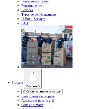
Fournisseurs locaux
Fonctionnement
Services
Types de déménagements
U-Box -
Services
FAQ
Propane
Propane
Retour au menu principal
Remplissage de propane
Accessoires pour le gril
Grils et fumoirs