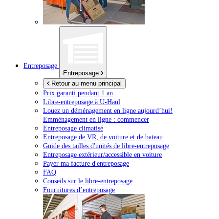
Entreposage
Entreposage
Retour au menu principal
Prix garanti pendant 1 an
Libre-entreposage à
U-Haul
Louez un déménagement en ligne aujourd’hui!
Emménagement en ligne : commencer
Entreposage climatisé
Entreposage de VR, de voiture et de bateau
Guide des tailles d'unités de libre-entreposage
Entreposage extérieur/accessible en voiture
Payer ma facture d'entreposage
FAQ
Conseils sur le libre-entreposage
Fournitures d’entreposage