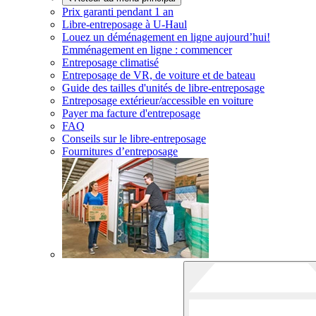
Prix garanti pendant 1 an
Libre-entreposage à
U-Haul
Louez un déménagement en ligne aujourd’hui!
Emménagement en ligne : commencer
Entreposage climatisé
Entreposage de VR, de voiture et de bateau
Guide des tailles d'unités de libre-entreposage
Entreposage extérieur/accessible en voiture
Payer ma facture d'entreposage
FAQ
Conseils sur le libre-entreposage
Fournitures d’entreposage