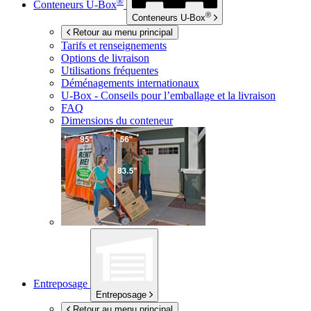
®
Conteneurs
U-Box
®
Conteneurs
U-Box
Retour au menu principal
Tarifs et renseignements
Options de livraison
Utilisations fréquentes
Déménagements internationaux
U-Box -
Conseils pour l’emballage et la livraison
FAQ
Dimensions du conteneur
Entreposage
Entreposage
Retour au menu principal