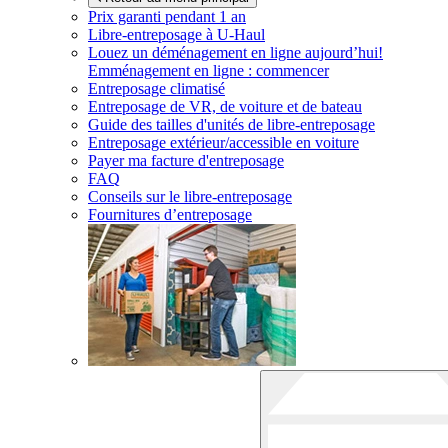
Prix garanti pendant 1 an
Libre-entreposage à
U-Haul
Louez un déménagement en ligne aujourd’hui!
Emménagement en ligne : commencer
Entreposage climatisé
Entreposage de VR, de voiture et de bateau
Guide des tailles d'unités de libre-entreposage
Entreposage extérieur/accessible en voiture
Payer ma facture d'entreposage
FAQ
Conseils sur le libre-entreposage
Fournitures d’entreposage