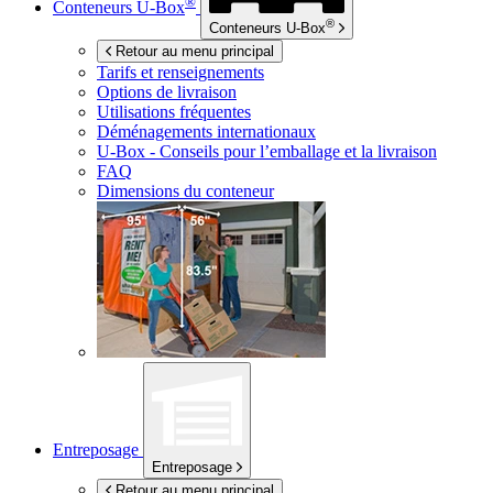
®
Conteneurs
U-Box
®
Conteneurs
U-Box
Retour au menu principal
Tarifs et renseignements
Options de livraison
Utilisations fréquentes
Déménagements internationaux
U-Box -
Conseils pour l’emballage et la livraison
FAQ
Dimensions du conteneur
Entreposage
Entreposage
Retour au menu principal