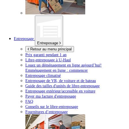
Entreposage
Entreposage
Retour au menu principal
Prix garanti pendant 1 an
Libre-entreposage à
U-Haul
Louez un déménagement en ligne aujourd’hui!
Emménagement en ligne : commencer
Entreposage climatisé
Entreposage de VR, de voiture et de bateau
Guide des tailles d'unités de libre-entreposage
Entreposage extérieur/accessible en voiture
Payer ma facture d'entreposage
FAQ
Conseils sur le libre-entreposage
Fournitures d’entreposage