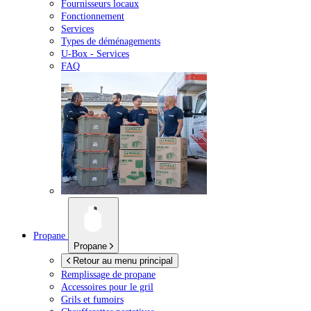
Fournisseurs locaux
Fonctionnement
Services
Types de déménagements
U-Box -
Services
FAQ
Propane
Propane
Retour au menu principal
Remplissage de propane
Accessoires pour le gril
Grils et fumoirs