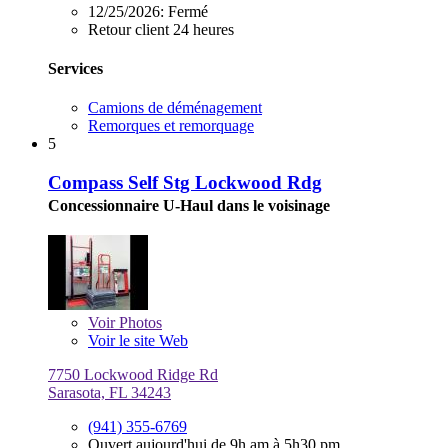
12/25/2026:
Fermé
Retour client 24 heures
Services
Camions de déménagement
Remorques et remorquage
5
Compass Self Stg Lockwood Rdg
Concessionnaire U-Haul dans le voisinage
Voir
Photos
Voir le site Web
7750 Lockwood Ridge Rd
Sarasota, FL 34243
(941) 355-6769
Ouvert aujourd'hui de 9h am à 5h30 pm