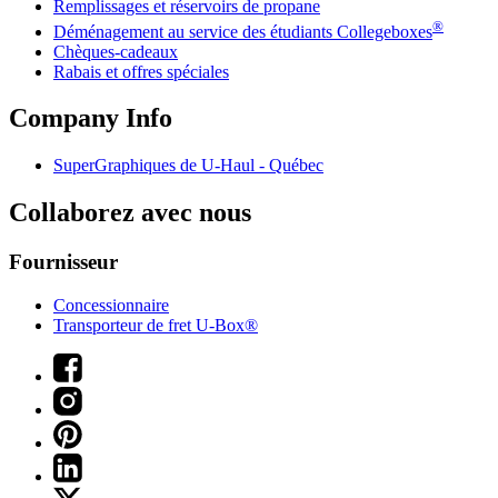
Remplissages et réservoirs de propane
®
Déménagement au service des étudiants Collegeboxes
Chèques-cadeaux
Rabais et offres spéciales
Company Info
SuperGraphiques de
U-Haul
- Québec
Collaborez avec nous
Fournisseur
Concessionnaire
Transporteur de fret U-Box®