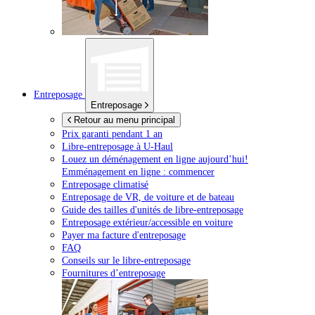
Entreposage
Entreposage
Retour au menu principal
Prix garanti pendant 1 an
Libre-entreposage à
U-Haul
Louez un déménagement en ligne aujourd’hui!
Emménagement en ligne : commencer
Entreposage climatisé
Entreposage de VR, de voiture et de bateau
Guide des tailles d'unités de libre-entreposage
Entreposage extérieur/accessible en voiture
Payer ma facture d'entreposage
FAQ
Conseils sur le libre-entreposage
Fournitures d’entreposage