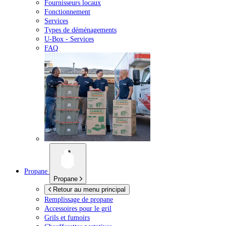
Fournisseurs locaux
Fonctionnement
Services
Types de déménagements
U-Box -
Services
FAQ
Propane
Propane
Retour au menu principal
Remplissage de propane
Accessoires pour le gril
Grils et fumoirs