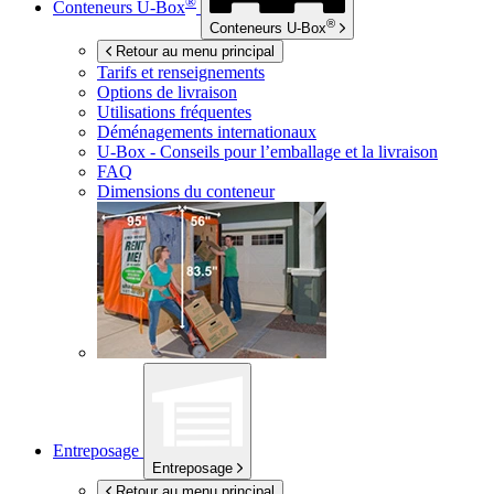
®
Conteneurs
U-Box
®
Conteneurs
U-Box
Retour au menu principal
Tarifs et renseignements
Options de livraison
Utilisations fréquentes
Déménagements internationaux
U-Box -
Conseils pour l’emballage et la livraison
FAQ
Dimensions du conteneur
Entreposage
Entreposage
Retour au menu principal