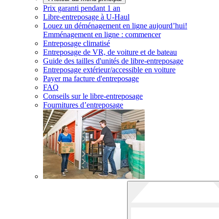
Prix garanti pendant 1 an
Libre-entreposage à
U-Haul
Louez un déménagement en ligne aujourd’hui!
Emménagement en ligne : commencer
Entreposage climatisé
Entreposage de VR, de voiture et de bateau
Guide des tailles d'unités de libre-entreposage
Entreposage extérieur/accessible en voiture
Payer ma facture d'entreposage
FAQ
Conseils sur le libre-entreposage
Fournitures d’entreposage