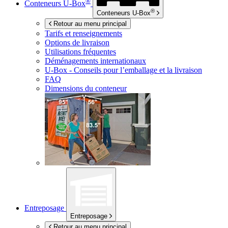
®
Conteneurs
U-Box
®
Conteneurs
U-Box
Retour au menu principal
Tarifs et renseignements
Options de livraison
Utilisations fréquentes
Déménagements internationaux
U-Box -
Conseils pour l’emballage et la livraison
FAQ
Dimensions du conteneur
Entreposage
Entreposage
Retour au menu principal