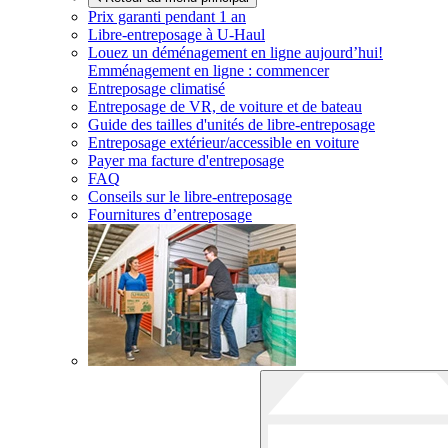
Prix garanti pendant 1 an
Libre-entreposage à
U-Haul
Louez un déménagement en ligne aujourd’hui!
Emménagement en ligne : commencer
Entreposage climatisé
Entreposage de VR, de voiture et de bateau
Guide des tailles d'unités de libre-entreposage
Entreposage extérieur/accessible en voiture
Payer ma facture d'entreposage
FAQ
Conseils sur le libre-entreposage
Fournitures d’entreposage