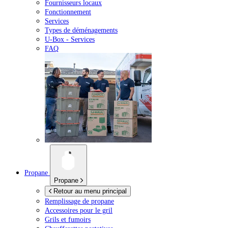
Fournisseurs locaux
Fonctionnement
Services
Types de déménagements
U-Box -
Services
FAQ
Propane
Propane
Retour au menu principal
Remplissage de propane
Accessoires pour le gril
Grils et fumoirs