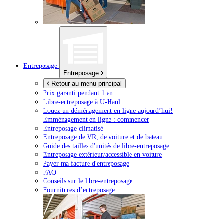
Entreposage
Entreposage
Retour au menu principal
Prix garanti pendant 1 an
Libre-entreposage à
U-Haul
Louez un déménagement en ligne aujourd’hui!
Emménagement en ligne : commencer
Entreposage climatisé
Entreposage de VR, de voiture et de bateau
Guide des tailles d'unités de libre-entreposage
Entreposage extérieur/accessible en voiture
Payer ma facture d'entreposage
FAQ
Conseils sur le libre-entreposage
Fournitures d’entreposage