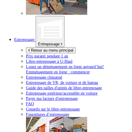
Entreposage
Entreposage
Retour au menu principal
Prix garanti pendant 1 an
Libre-entreposage à
U-Haul
Louez un déménagement en ligne aujourd’hui!
Emménagement en ligne : commencer
Entreposage climatisé
Entreposage de VR, de voiture et de bateau
Guide des tailles d'unités de libre-entreposage
Entreposage extérieur/accessible en voiture
Payer ma facture d'entreposage
FAQ
Conseils sur le libre-entreposage
Fournitures d’entreposage