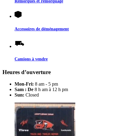
Remorques et remorquage
Accessoires de déménagement
Camions à vendre
Heures d’ouverture
Mon-Fri:
8 am - 5 pm
Sam : De
8 h am à 12 h pm
Sun:
Closed