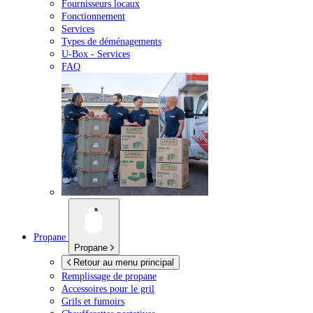
Fournisseurs locaux
Fonctionnement
Services
Types de déménagements
U-Box -
Services
FAQ
Propane
Propane
Retour au menu principal
Remplissage de propane
Accessoires pour le gril
Grils et fumoirs