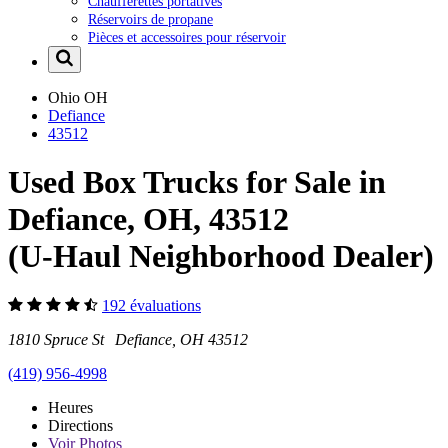
Chaufferettes portatives
Réservoirs de propane
Pièces et accessoires pour réservoir
Ohio
OH
Defiance
43512
Used Box Trucks for Sale in
Defiance, OH, 43512
(U-Haul Neighborhood Dealer)
192 évaluations
1810 Spruce St Defiance, OH 43512
(419) 956-4998
Heures
Directions
Voir
Photos