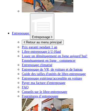
Entreposage
Entreposage
Retour au menu principal
Prix garanti pendant 1 an
Libre-entreposage à
U-Haul
Louez un déménagement en ligne aujourd’hui!
Emménagement en ligne : commencer
Entreposage climatisé
Entreposage de VR, de voiture et de bateau
Guide des tailles d'unités de libre-entreposage
Entreposage extérieur/accessible en voiture
Payer ma facture d'entreposage
FAQ
Conseils sur le libre-entreposage
Fournitures d’entreposage