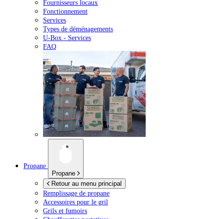
Fournisseurs locaux
Fonctionnement
Services
Types de déménagements
U-Box -
Services
FAQ
Propane
Propane
Retour au menu principal
Remplissage de propane
Accessoires pour le gril
Grils et fumoirs