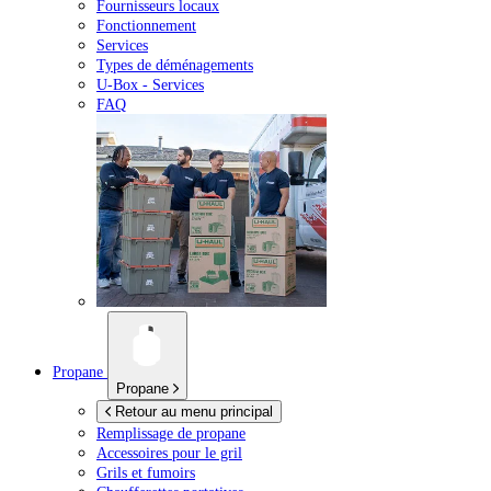
Fournisseurs locaux
Fonctionnement
Services
Types de déménagements
U-Box -
Services
FAQ
Propane
Propane
Retour au menu principal
Remplissage de propane
Accessoires pour le gril
Grils et fumoirs