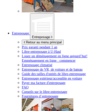
Entreposage
Entreposage
Retour au menu principal
Prix garanti pendant 1 an
Libre-entreposage à
U-Haul
Louez un déménagement en ligne aujourd’hui!
Emménagement en ligne : commencer
Entreposage climatisé
Entreposage de VR, de voiture et de bateau
Guide des tailles d'unités de libre-entreposage
Entreposage extérieur/accessible en voiture
Payer ma facture d'entreposage
FAQ
Conseils sur le libre-entreposage
Fournitures d’entreposage