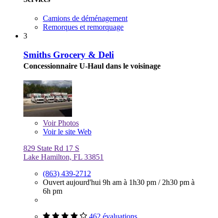
Camions de déménagement
Remorques et remorquage
3
Smiths Grocery & Deli
Concessionnaire U-Haul dans le voisinage
Voir
Photos
Voir le site Web
829 State Rd 17 S
Lake Hamilton, FL 33851
(863) 439-2712
Ouvert aujourd'hui
9h am à 1h30 pm
/
2h30 pm à
6h pm
462 évaluations