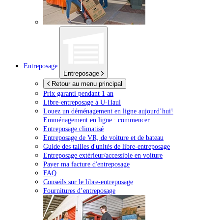
Entreposage
Entreposage
Retour au menu principal
Prix garanti pendant 1 an
Libre-entreposage à
U-Haul
Louez un déménagement en ligne aujourd’hui!
Emménagement en ligne : commencer
Entreposage climatisé
Entreposage de VR, de voiture et de bateau
Guide des tailles d'unités de libre-entreposage
Entreposage extérieur/accessible en voiture
Payer ma facture d'entreposage
FAQ
Conseils sur le libre-entreposage
Fournitures d’entreposage