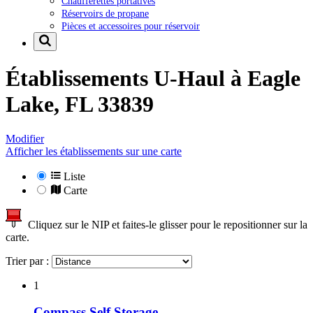
Chaufferettes portatives
Réservoirs de propane
Pièces et accessoires pour réservoir
Établissements U-Haul à
Eagle
Lake, FL 33839
Modifier
Afficher les établissements sur une carte
Liste
Carte
Cliquez sur le NIP et faites-le glisser pour le repositionner sur la
carte.
Trier par :
1
Compass Self Storage