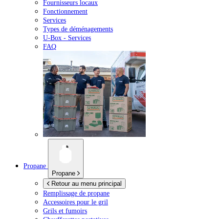
Fournisseurs locaux
Fonctionnement
Services
Types de déménagements
U-Box -
Services
FAQ
Propane
Propane
Retour au menu principal
Remplissage de propane
Accessoires pour le gril
Grils et fumoirs