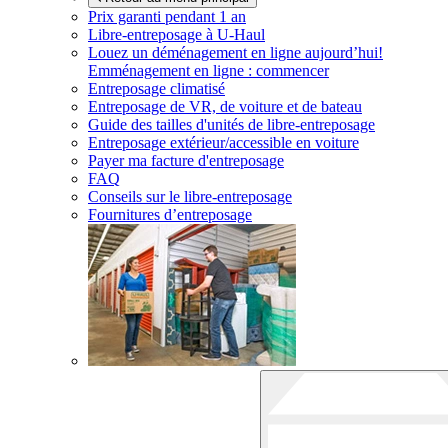
Prix garanti pendant 1 an
Libre-entreposage à
U-Haul
Louez un déménagement en ligne aujourd’hui!
Emménagement en ligne : commencer
Entreposage climatisé
Entreposage de VR, de voiture et de bateau
Guide des tailles d'unités de libre-entreposage
Entreposage extérieur/accessible en voiture
Payer ma facture d'entreposage
FAQ
Conseils sur le libre-entreposage
Fournitures d’entreposage