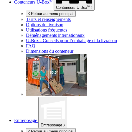
®
Conteneurs
U-Box
®
Conteneurs
U-Box
Retour au menu principal
Tarifs et renseignements
Options de livraison
Utilisations fréquentes
Déménagements internationaux
U-Box -
Conseils pour l’emballage et la livraison
FAQ
Dimensions du conteneur
Entreposage
Entreposage
Retour au menu principal