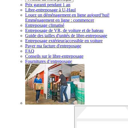
Prix garanti pendant 1 an
Libre-entreposage à
U-Haul
Louez un déménagement en ligne aujourd’hui!
Emménagement en ligne : commencer
Entreposage climatisé
Entreposage de VR, de voiture et de bateau
Guide des tailles d'unités de libre-entreposage
Entreposage extérieur/accessible en voiture
Payer ma facture d'entreposage
FAQ
Conseils sur le libre-entreposage
Fournitures d’entreposage