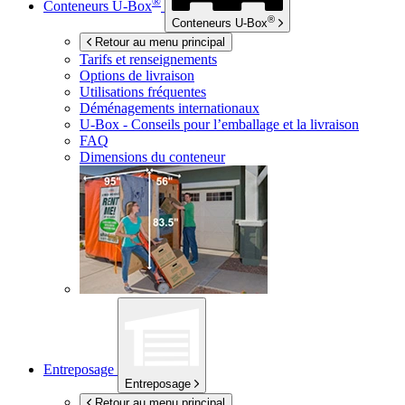
®
Conteneurs
U-Box
®
Conteneurs
U-Box
Retour au menu principal
Tarifs et renseignements
Options de livraison
Utilisations fréquentes
Déménagements internationaux
U-Box -
Conseils pour l’emballage et la livraison
FAQ
Dimensions du conteneur
Entreposage
Entreposage
Retour au menu principal