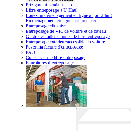
Prix garanti pendant 1 an
Libre-entreposage à
U-Haul
Louez un déménagement en ligne aujourd’hui!
Emménagement en ligne : commencer
Entreposage climatisé
Entreposage de VR, de voiture et de bateau
Guide des tailles d'unités de libre-entreposage
Entreposage extérieur/accessible en voiture
Payer ma facture d'entreposage
FAQ
Conseils sur le libre-entreposage
Fournitures d’entreposage