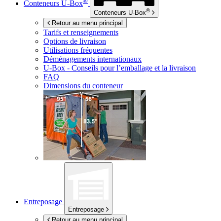
®
Conteneurs
U-Box
®
Conteneurs
U-Box
Retour au menu principal
Tarifs et renseignements
Options de livraison
Utilisations fréquentes
Déménagements internationaux
U-Box -
Conseils pour l’emballage et la livraison
FAQ
Dimensions du conteneur
Entreposage
Entreposage
Retour au menu principal