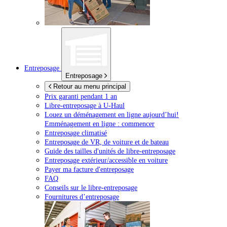
Entreposage
Entreposage
Retour au menu principal
Prix garanti pendant 1 an
Libre-entreposage à
U-Haul
Louez un déménagement en ligne aujourd’hui!
Emménagement en ligne : commencer
Entreposage climatisé
Entreposage de VR, de voiture et de bateau
Guide des tailles d'unités de libre-entreposage
Entreposage extérieur/accessible en voiture
Payer ma facture d'entreposage
FAQ
Conseils sur le libre-entreposage
Fournitures d’entreposage