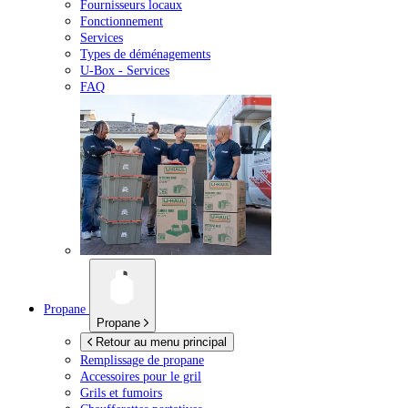
Fournisseurs locaux
Fonctionnement
Services
Types de déménagements
U-Box -
Services
FAQ
Propane
Propane
Retour au menu principal
Remplissage de propane
Accessoires pour le gril
Grils et fumoirs