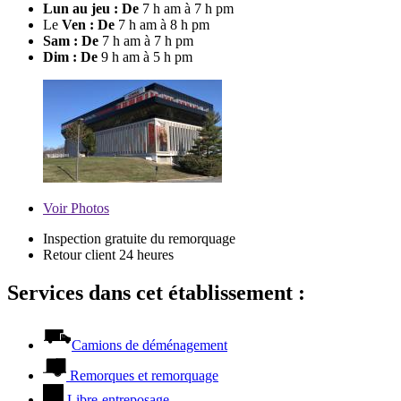
Lun au jeu : De
7 h am à 7 h pm
Le
Ven : De
7 h am à 8 h pm
Sam : De
7 h am à 7 h pm
Dim : De
9 h am à 5 h pm
Voir
Photos
Inspection gratuite du remorquage
Retour client 24 heures
Services dans cet établissement :
Camions de déménagement
Remorques et remorquage
Libre-entreposage