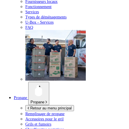
Fournisseurs locaux
Fonctionnement
Services
Types de déménagements
U-Box -
Services
FAQ
Propane
Propane
Retour au menu principal
Remplissage de propane
Accessoires pour le gril
Grils et fumoirs