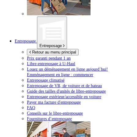
Entreposage
Entreposage
Retour au menu principal
Prix garanti pendant 1 an
Libre-entreposage à
U-Haul
Louez un déménagement en ligne aujourd’hui!
Emménagement en ligne : commencer
Entreposage climatisé
Entreposage de VR, de voiture et de bateau
Guide des tailles d'unités de libre-entreposage
Entreposage extérieur/accessible en voiture
Payer ma facture d'entreposage
FAQ
Conseils sur le libre-entreposage
Fournitures d’entreposage