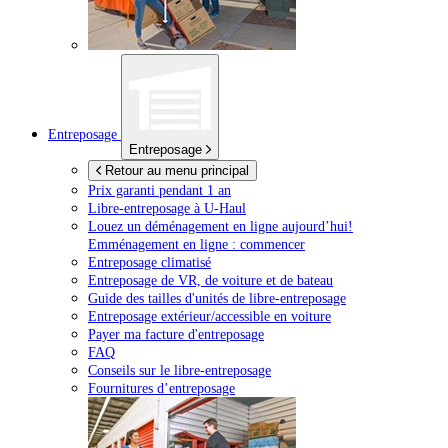
Entreposage
Entreposage
Retour au menu principal
Prix garanti pendant 1 an
Libre-entreposage à
U-Haul
Louez un déménagement en ligne aujourd’hui!
Emménagement en ligne : commencer
Entreposage climatisé
Entreposage de VR, de voiture et de bateau
Guide des tailles d'unités de libre-entreposage
Entreposage extérieur/accessible en voiture
Payer ma facture d'entreposage
FAQ
Conseils sur le libre-entreposage
Fournitures d’entreposage