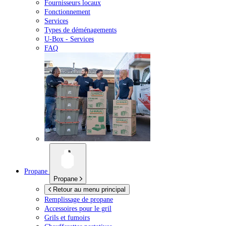
Fournisseurs locaux
Fonctionnement
Services
Types de déménagements
U-Box -
Services
FAQ
Propane
Propane
Retour au menu principal
Remplissage de propane
Accessoires pour le gril
Grils et fumoirs