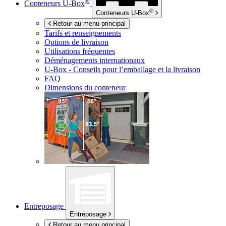
®
Conteneurs
U-Box
®
Conteneurs
U-Box
Retour au menu principal
Tarifs et renseignements
Options de livraison
Utilisations fréquentes
Déménagements internationaux
U-Box -
Conseils pour l’emballage et la livraison
FAQ
Dimensions du conteneur
Entreposage
Entreposage
Retour au menu principal