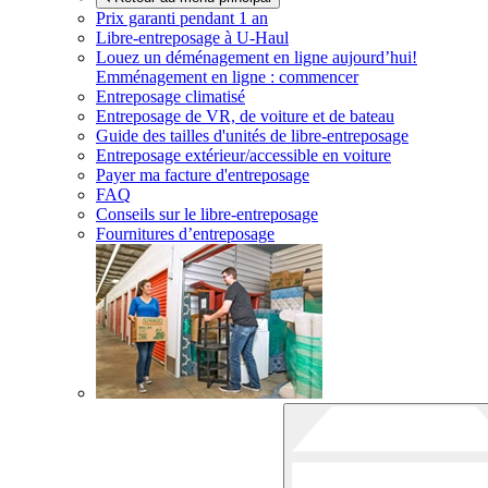
Prix garanti pendant 1 an
Libre-entreposage à
U-Haul
Louez un déménagement en ligne aujourd’hui!
Emménagement en ligne : commencer
Entreposage climatisé
Entreposage de VR, de voiture et de bateau
Guide des tailles d'unités de libre-entreposage
Entreposage extérieur/accessible en voiture
Payer ma facture d'entreposage
FAQ
Conseils sur le libre-entreposage
Fournitures d’entreposage