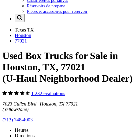
Chaufferettes portatives
Réservoirs de propane
Pièces et accessoires pour réservoir
Texas
TX
Houston
77021
Used Box Trucks for Sale in
Houston, TX, 77021
(U-Haul Neighborhood Dealer)
1 232 évaluations
7023 Cullen Blvd Houston, TX 77021
(Yellowstone)
(713) 748-4003
Heures
Directions