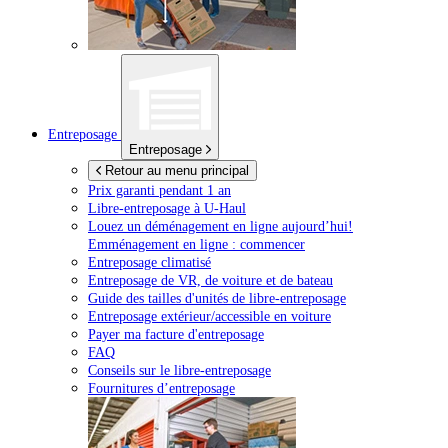
Entreposage
Entreposage
Retour au menu principal
Prix garanti pendant 1 an
Libre-entreposage à
U-Haul
Louez un déménagement en ligne aujourd’hui!
Emménagement en ligne : commencer
Entreposage climatisé
Entreposage de VR, de voiture et de bateau
Guide des tailles d'unités de libre-entreposage
Entreposage extérieur/accessible en voiture
Payer ma facture d'entreposage
FAQ
Conseils sur le libre-entreposage
Fournitures d’entreposage