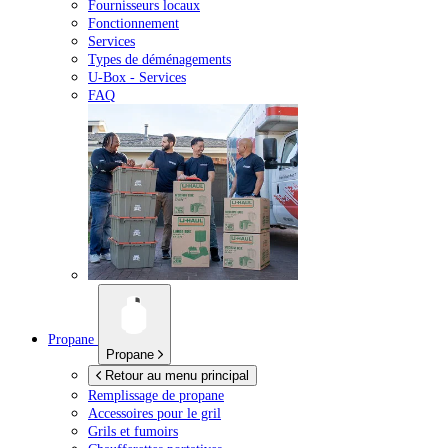
Fournisseurs locaux
Fonctionnement
Services
Types de déménagements
U-Box -
Services
FAQ
Propane
Propane
Retour au menu principal
Remplissage de propane
Accessoires pour le gril
Grils et fumoirs